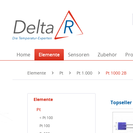
Home
Elemente
Sensoren
Zubehör
Pro
Elemente
Pt
Pt 1.000
Pt 1000 2B
Elemente
Topseller
Pt
< Pt 100
Pt 100