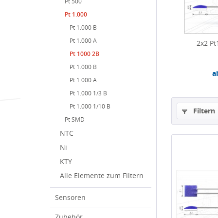
Pt 500
Pt 1.000
Pt 1.000 B
Pt 1.000 A
2x2 Pt
Pt 1000 2B
Pt 1.000 B
a
Pt 1.000 A
Pt 1.000 1/3 B
Pt 1.000 1/10 B
Filtern
Pt SMD
NTC
Ni
KTY
Alle Elemente zum Filtern
Sensoren
Zubehör