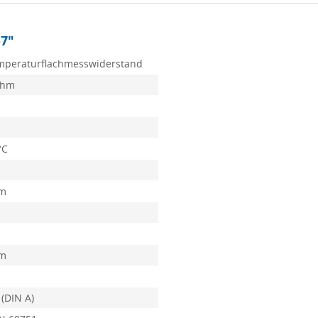
-7"
mperaturflachmesswiderstand
Ohm
°C
mm
mm
 (DIN A)