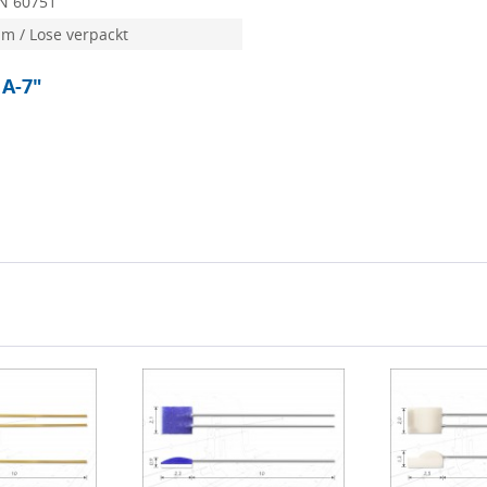
N 60751
m / Lose verpackt
 A-7"