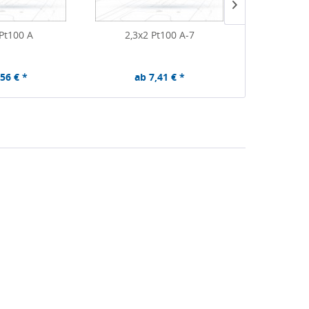
 Pt100 A
2,3x2 Pt100 A-7
2,4x2 P
,56 € *
ab 7,41 € *
ab 