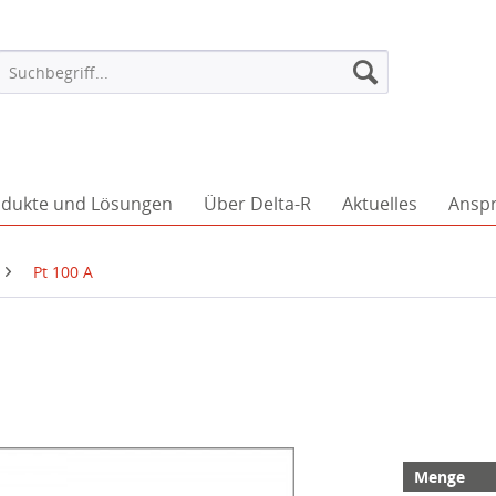
dukte und Lösungen
Über Delta-R
Aktuelles
Ansp
Pt 100 A
Menge