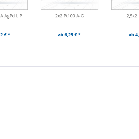
 A AgPd L P
2x2 Pt100 A-G
2,5x2
2 € *
ab 6,25 € *
ab 4