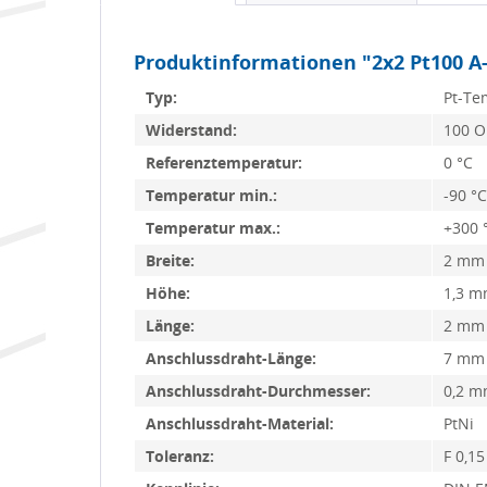
Produktinformationen "2x2 Pt100 A
Typ:
Pt-Te
Widerstand:
100 
Referenztemperatur:
0 °C
Temperatur min.:
-90 °C
Temperatur max.:
+300 
Breite:
2 mm
Höhe:
1,3 
Länge:
2 mm
Anschlussdraht-Länge:
7 mm
Anschlussdraht-Durchmesser:
0,2 
Anschlussdraht-Material:
PtNi
Toleranz:
F 0,15