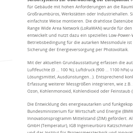
für Gebäude mit hohen Anforderungen an die Raumlu
Großraumbüros, Werkstätten oder Industriehallen. Sie
einfachste Weise montieren. Die drahtlose Datenübe
Range Wide Area Network (LoRaWAN) wurde für den D
entwickelt und nutzt dazu ein spezielles Low-Power-
Betriebsbedingung für die autarken Messmodule ist 
Sicherung der Energieversorgung per Photovoltaik.
Mit der aktuellen Grundausstattung erfassen die au
Luftfeuchte (0 … 100 %), Luftdruck (900 … 1100 hPa) 
Lösungsmittel, Ausdünstungen…). Entsprechend konk
Erfassung weiterer Messgrößen integrieren, wie z.B
Ozon, Kohlenmonoxid, Kohlendioxid oder Feinstaub (
Die Entwicklung des energieautarken und funkgekop
Bundesministerium für Wirtschaft und Energie (BM
Innovationsprogramm Mittelstand (ZIM) gefördert. Al
GmbH (Temperatur), IGB Ingenieurbüro Katzschmann
und das Institut für Prozessmesstechnik und innova