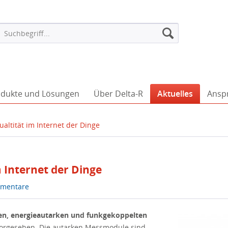
dukte und Lösungen
Über Delta-R
Aktuelles
Ansp
ltität im Internet der Dinge
 Internet der Dinge
mentare
n, energieautarken und funkgekoppelten
orgesehen. Die autarken Messmodule sind