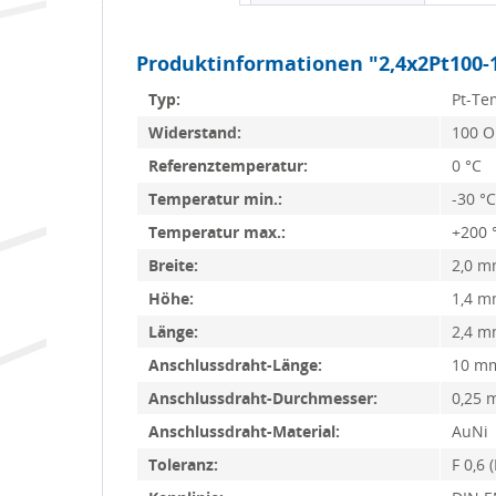
Produktinformationen "2,4x2Pt100-
Typ:
Pt-Te
Widerstand:
100 
Referenztemperatur:
0 °C
Temperatur min.:
-30 °C
Temperatur max.:
+200 
Breite:
2,0 
Höhe:
1,4 
Länge:
2,4 
Anschlussdraht-Länge:
10 m
Anschlussdraht-Durchmesser:
0,25
Anschlussdraht-Material:
AuNi
Toleranz:
F 0,6 