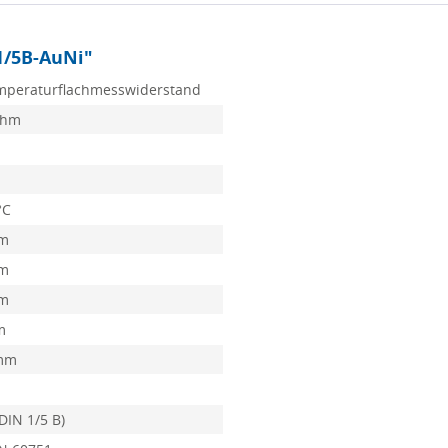
1/5B-AuNi"
mperaturflachmesswiderstand
Ohm
°C
mm
mm
mm
m
 mm
(DIN 1/5 B)