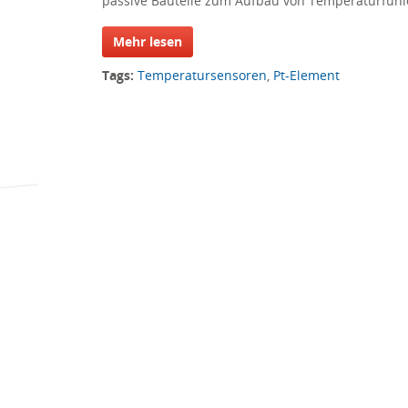
passive Bauteile zum Aufbau von Temperaturfühle
Mehr lesen
Tags:
Temperatursensoren
,
Pt-Element